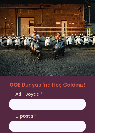
GOE
Dünyası’na Hoş Geldiniz!
Ad - Soyad
E-posta