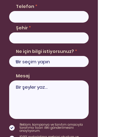
Telefon
Şehir
Ne için bilgi istiyorsunuz?
Mesaj
Reklam, kampanya ve tanıtım amacıyla
tarafıma ticari ileti gönderilmesini
onaylıyorum.
KVKK aydınlatma metnini okudum ve