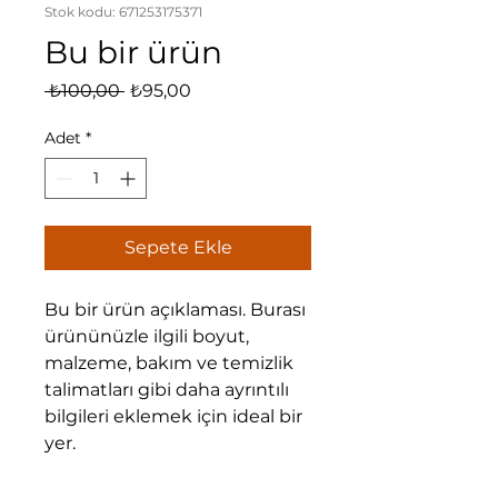
Stok kodu: 671253175371
Bu bir ürün
Normal
İndirimli
 ₺100,00 
₺95,00
Fiyat
Fiyat
Adet
*
Sepete Ekle
Bu bir ürün açıklaması. Burası 
ürününüzle ilgili boyut, 
malzeme, bakım ve temizlik 
talimatları gibi daha ayrıntılı 
bilgileri eklemek için ideal bir 
yer.